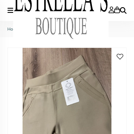
Zoeke
Home
>
Comfy broek beige R216