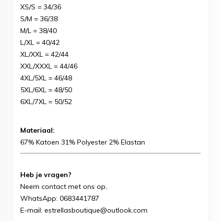
XS/S = 34/36
S/M = 36/38
M/L = 38/40
L/XL = 40/42
XL/XXL = 42/44
XXL/XXXL = 44/46
4XL/5XL = 46/48
5XL/6XL = 48/50
6XL/7XL = 50/52
Materiaal:
67% Katoen 31% Polyester 2% Elastan
Heb je vragen?
Neem contact met ons op,
WhatsApp:
0683441787
E-mail: estrellasboutique@outlook.com