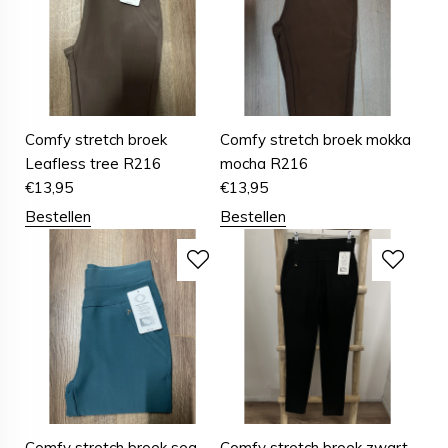
Comfy stretch broek
Comfy stretch broek mokka
Leafless tree R216
mocha R216
€
13,95
€
13,95
Bestellen
Bestellen
Comfy stretch broek sea
Comfy stretch broek zwart