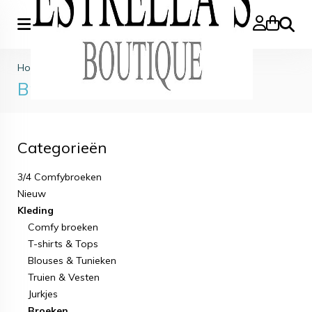
Zoeke
Home
>
Kleding
>
Broeken
Broeken
Categorieën
3/4 Comfybroeken
Nieuw
Kleding
Comfy broeken
T-shirts & Tops
Blouses & Tunieken
Truien & Vesten
Jurkjes
Broeken