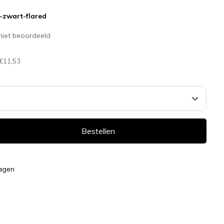
-zwart-flared
niet beoordeeld
€11,53
Bestellen
dagen