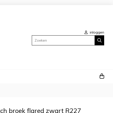
inloggen
Zoeken
tch broek flared zwart R227