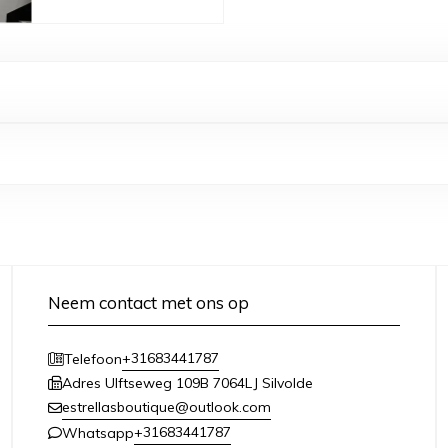
Neem contact met ons op
+31683441787
Telefoon
Adres Ulftseweg 109B 7064LJ Silvolde
estrellasboutique@outlook.com
+31683441787
Whatsapp