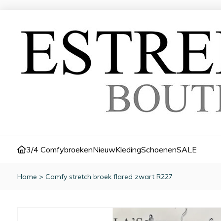
3/4 Comfybroeken
Nieuw
Kleding
Schoenen
SALE
Home
>
Comfy stretch broek flared zwart R227