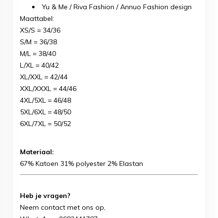
Yu & Me / Riva Fashion / Annuo Fashion design
Maattabel:
XS/S = 34/36
S/M = 36/38
M/L = 38/40
L/XL = 40/42
XL/XXL = 42/44
XXL/XXXL = 44/46
4XL/5XL = 46/48
5XL/6XL = 48/50
6XL/7XL = 50/52
Materiaal:
67% Katoen 31% polyester 2% Elastan
Heb je vragen?
Neem contact met ons op,