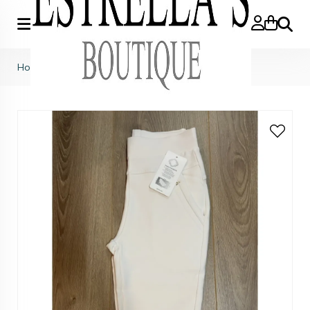
Zoeke
Home
>
Comfy broek off-white R216