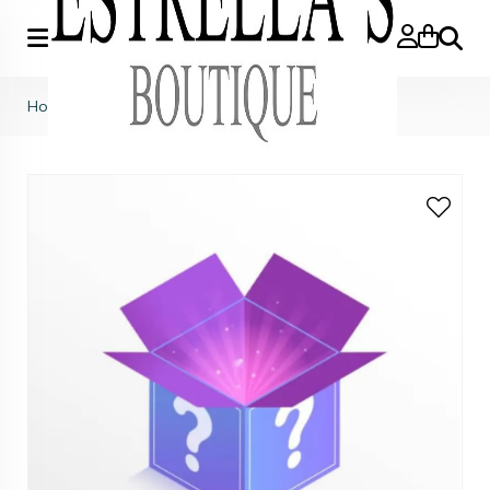
Zoeke
Home
>
Comfy verrassingspakket