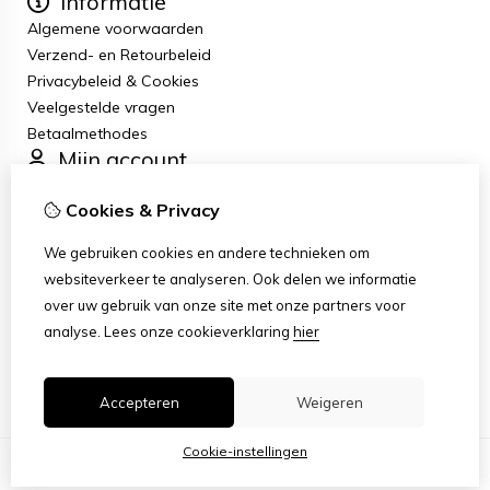
Informatie
Algemene voorwaarden
Verzend- en Retourbeleid
Privacybeleid & Cookies
Veelgestelde vragen
Betaalmethodes
Mijn account
Inloggen
Cookies & Privacy
Bestelhistorie
Verlanglijst
We gebruiken cookies en andere technieken om
Nieuwsbrief
websiteverkeer te analyseren. Ook delen we informatie
Klantenservice
over uw gebruik van onze site met onze partners voor
Contact
analyse.
Lees onze cookieverklaring
hier
Retourneren
Sitemap
Accepteren
Weigeren
Cookie-instellingen
© Copyright 2026 |
TSB