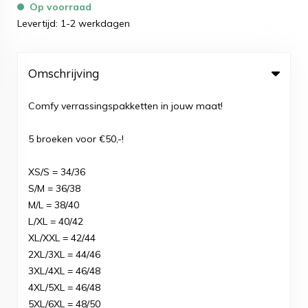
Op voorraad
Levertijd: 1-2 werkdagen
Omschrijving
Comfy verrassingspakketten in jouw maat!
5 broeken voor €50,-!
XS/S = 34/36
S/M = 36/38
M/L = 38/40
L/XL = 40/42
XL/XXL = 42/44
2XL/3XL = 44/46
3XL/4XL = 46/48
4XL/5XL = 46/48
5XL/6XL = 48/50